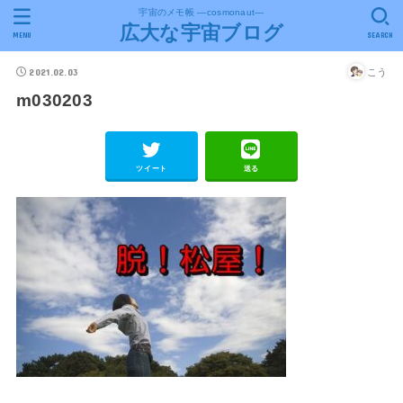
宇宙のメモ帳 ―cosmonaut―
広大な宇宙ブログ
MENU
SEARCH
2021.02.03
こう
m030203
ツイート
送る