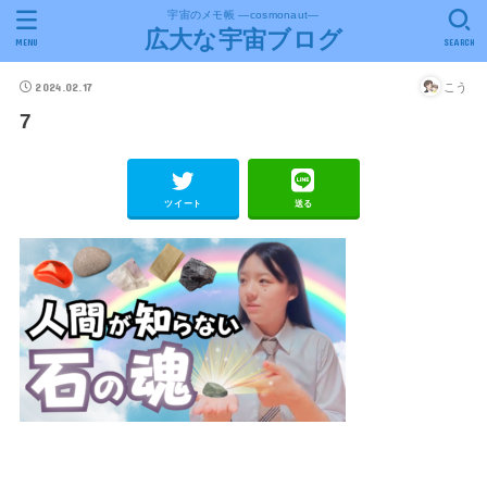
宇宙のメモ帳 ―cosmonaut―
広大な宇宙ブログ
MENU
SEARCH
2024.02.17
こう
7
ツイート
送る