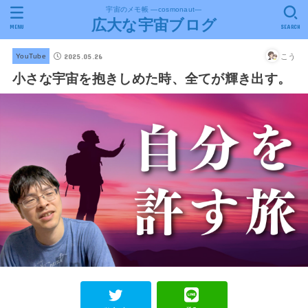
宇宙のメモ帳 ―cosmonaut―
広大な宇宙ブログ
MENU
SEARCH
2025.05.26
こう
YouTube
小さな宇宙を抱きしめた時、全てが輝き出す。