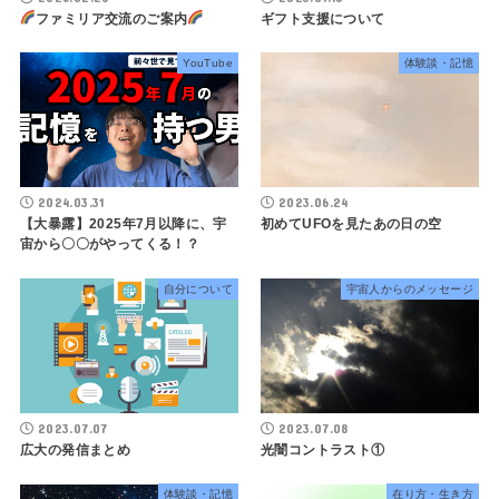
ファミリア交流のご案内
ギフト支援について
YouTube
体験談・記憶
2024.03.31
2023.06.24
【大暴露】2025年7月以降に、宇
初めてUFOを見たあの日の空
宙から〇〇がやってくる！？
自分について
宇宙人からのメッセージ
2023.07.07
2023.07.08
広大の発信まとめ
光闇コントラスト①
体験談・記憶
在り方・生き方