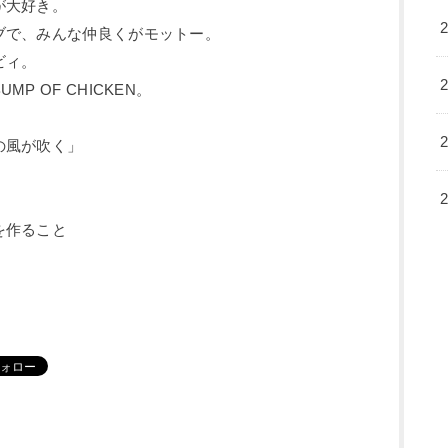
が大好き。
ブで、みんな仲良くがモットー。
ビィ。
P OF CHICKEN。
の風が吹く」
を作ること