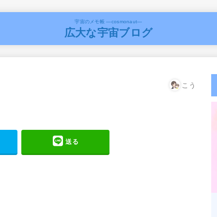
宇宙のメモ帳 ―cosmonaut―
広大な宇宙ブログ
こう
送る