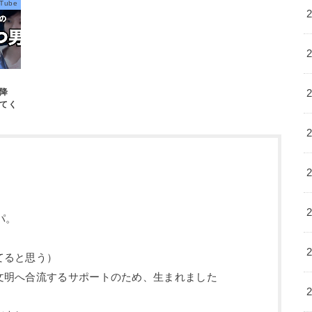
Tube
以降
てく
パ。
てると思う）
文明へ合流するサポートのため、生まれました