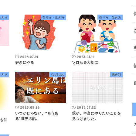
生き方
在り方・生き方
在り方・生き方
2024.07.19
2023.01.14
好きにやる
ソロ活を大切に
生き方
YouTube
未分類
2025.05.26
2026.07.22
いつかじゃない。“もうあ
僕が、本当にやりたいことを
る”世界の話。
見つけました。
も知