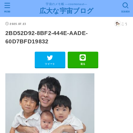
宇宙のメモ帳 ―cosmonaut―
広大な宇宙ブログ
MENU
SEARCH
2025.07.23
こう
2BD52D92-8BF2-444E-AADE-
60D7BFD19832
ツイート
送る