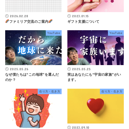
2026.02.28
2023.01.15
ファミリア交流のご案内
ギフト支援について
YouTube
YouTube
2025.05.26
2025.05.25
なぜ僕たちは“この地球”を選んだ
実はあなたにも“宇宙の家族”がい
のか？
ます。
在り方・生き方
在り方・生き方
2023.09.10