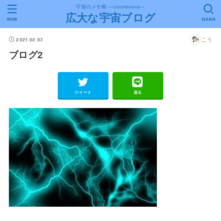
宇宙のメモ帳 ―cosmonaut―
広大な宇宙ブログ
MENU
SEARCH
2021.02.03
こう
ブログ2
ツイート
送る