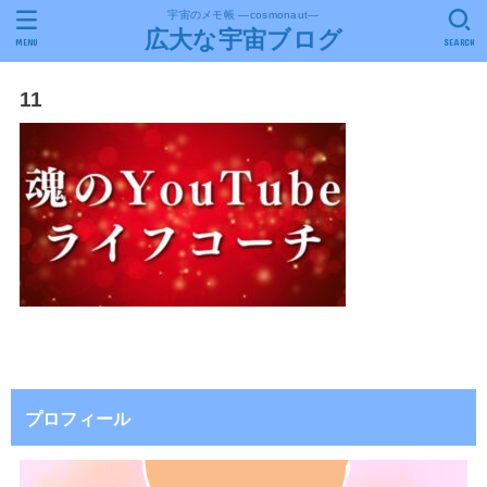
宇宙のメモ帳 ―cosmonaut―
広大な宇宙ブログ
MENU
SEARCH
11
プロフィール